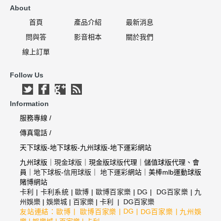
About
首頁
產品介紹
最新消息
問與答
影音相本
關於我們
線上訂單
Follow Us
Information
服務專線 /
傳真電話 /
天下球版-地下球板-九州球版-地下運彩網站
九州球版｜
現金球版
｜現金版
球版
代理｜儲值球版代理、會
員｜
地下球板
-
信用球版
｜
地下運彩
網站｜美棒mlb運動球版
賭博網站
卡利
|
卡利系統
|
歐博
|
歐博百家樂
|
DG
|
DG百家樂
|
九
州娛樂
|
娛樂城
|
百家樂
|
卡利
|
DG百家樂
|
|
DG
|
|
友站連結：
歐博
歐博百家樂
DG百家樂
九州娛