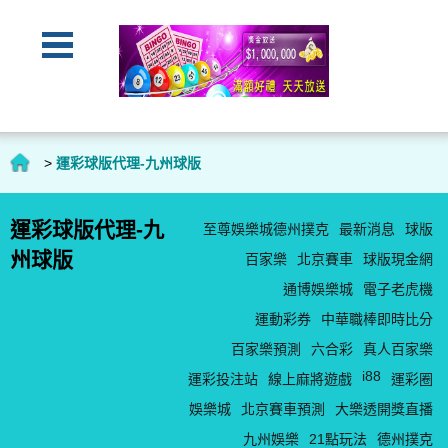
>
運彩球版代理-九州球版
運彩球版代理-九
至尊娛樂城德州撲克
最新消息
球版
州球版
百家樂
北京賽車
球版現金網
通博娛樂城
電子老虎機
運動彩券
中華職棒即時比分
百家樂預測
六合彩
真人百家樂
i88
運彩投注站
線上麻將遊戲
運彩圈
娛樂城
北京賽車預測
大樂透開獎直播
九州娛樂
21點玩法
德州撲克