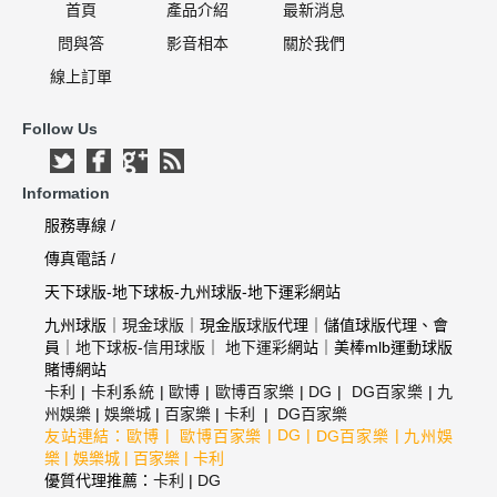
首頁
產品介紹
最新消息
問與答
影音相本
關於我們
線上訂單
Follow Us
Information
服務專線 /
傳真電話 /
天下球版-地下球板-九州球版-地下運彩網站
九州球版｜
現金球版
｜現金版
球版
代理｜儲值球版代理、會
員｜
地下球板
-
信用球版
｜
地下運彩
網站｜美棒mlb運動球版
賭博網站
卡利
|
卡利系統
|
歐博
|
歐博百家樂
|
DG
|
DG百家樂
|
九
州娛樂
|
娛樂城
|
百家樂
|
卡利
|
DG百家樂
|
|
DG
|
|
友站連結：
歐博
歐博百家樂
DG百家樂
九州娛
|
|
|
樂
娛樂城
百家樂
卡利
優質代理推薦：
卡利
|
DG