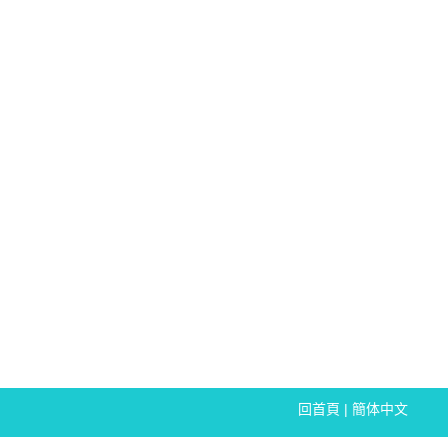
回首頁
|
簡体中文