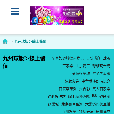
>
九州球版＞線上儲值
九州球版＞線上儲
至尊娛樂城德州撲克
最新消息
球版
值
百家樂
北京賽車
球版現金網
通博娛樂城
電子老虎機
運動彩券
中華職棒即時比分
百家樂預測
六合彩
真人百家樂
i88
運彩投注站
線上麻將遊戲
運彩圈
娛樂城
北京賽車預測
大樂透開獎直播
九州娛樂
21點玩法
德州撲克