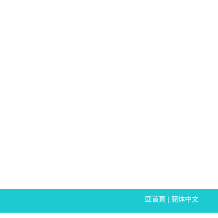
回首頁
|
簡体中文