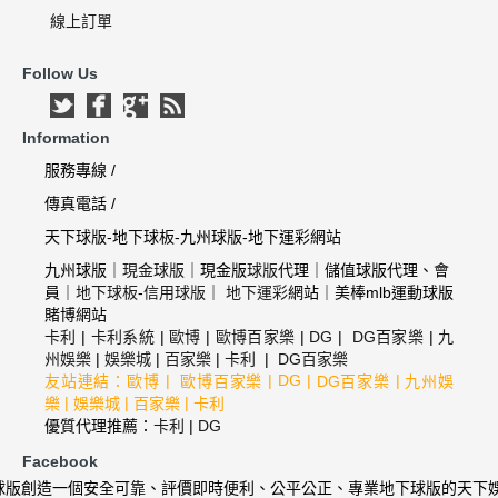
線上訂單
Follow Us
Information
服務專線 /
傳真電話 /
天下球版-地下球板-九州球版-地下運彩網站
九州球版｜
現金球版
｜現金版
球版
代理｜儲值球版代理、會
員｜
地下球板
-
信用球版
｜
地下運彩
網站｜美棒mlb運動球版
賭博網站
卡利
|
卡利系統
|
歐博
|
歐博百家樂
|
DG
|
DG百家樂
|
九
州娛樂
|
娛樂城
|
百家樂
|
卡利
|
DG百家樂
|
|
DG
|
|
友站連結：
歐博
歐博百家樂
DG百家樂
九州娛
|
|
|
樂
娛樂城
百家樂
卡利
優質代理推薦：
卡利
|
DG
Facebook
版創造一個安全可靠、評價即時便利、公平公正、專業地下球版的天下娛樂