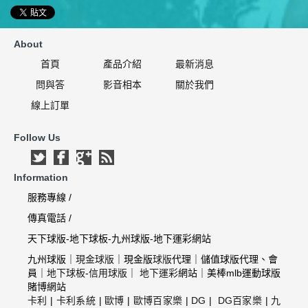
About
首頁
產品介紹
最新消息
問與答
影音相本
關於我們
線上訂單
Follow Us
Information
服務專線 /
傳真電話 /
天下球版-地下球板-九州球版-地下運彩網站
九州球版｜
現金球版
｜現金版
球版
代理｜儲值球版代理、會
員｜
地下球板
-
信用球版
｜
地下運彩
網站｜美棒mlb運動球版
賭博網站
卡利
|
卡利系統
|
歐博
|
歐博百家樂
|
DG
|
DG百家樂
|
九