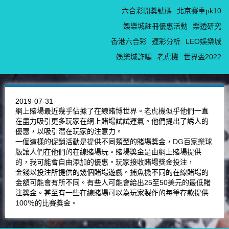
六合彩開獎號碼
北京賽車pk10
娛樂城註冊優惠活動
樂透研究
香港六合彩
運彩分析
LEO娛樂城
娛樂城詐騙
老虎機
世界盃2022
2019-07-31
網上賭場最近幾乎佔據了在線賭博世界。
老虎機
似乎他們一直
在盡力吸引更多玩家在網上賭場試試運氣。他們提出了誘人的
優惠，以吸引潛在玩家的注意力。
一個這樣的促銷活動是提供不同類型的賭場獎金，
DG百家樂
球
版讓人們在他們的在線賭場玩。賭場獎金是由網上賭場提供
的，我可能會自由添加的優惠。玩家接收賭場獎金投注，
金錢以投注所提供的幾個賭場遊戲。
捕魚機
不同的在線賭場的
金額可能會有所不同。有些人可能會給出25至50美元的最低賭
注獎金。甚至有一些在線賭場可以為玩家製作的每筆存款提供
100％的比賽獎金。