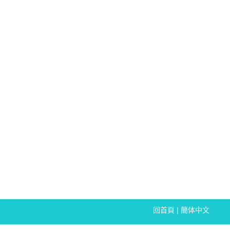
回首頁
|
簡体中文