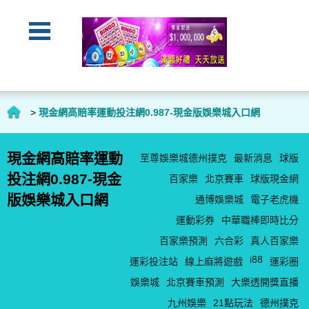
>
現金網高賠率運動投注網0.987-現金版娛樂城入口網
現金網高賠率運動
至尊娛樂城德州撲克
最新消息
球版
投注網0.987-現金
百家樂
北京賽車
球版現金網
版娛樂城入口網
通博娛樂城
電子老虎機
運動彩券
中華職棒即時比分
百家樂預測
六合彩
真人百家樂
i88
運彩投注站
線上麻將遊戲
運彩圈
娛樂城
北京賽車預測
大樂透開獎直播
九州娛樂
21點玩法
德州撲克