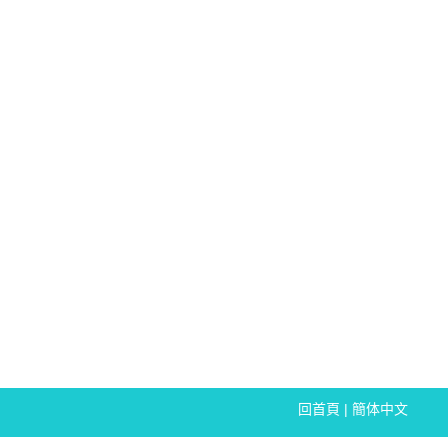
回首頁
|
簡体中文