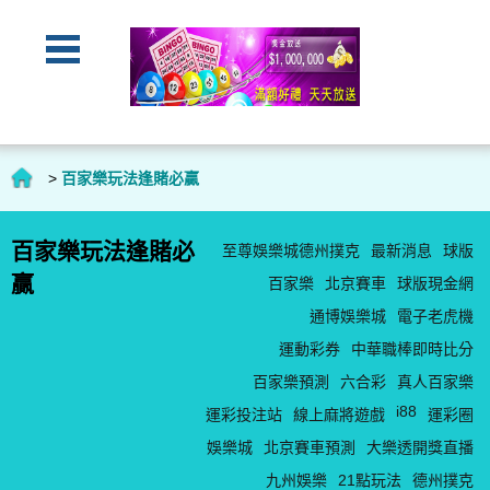
>
百家樂玩法逢賭必贏
百家樂玩法逢賭必
至尊娛樂城德州撲克
最新消息
球版
贏
百家樂
北京賽車
球版現金網
通博娛樂城
電子老虎機
運動彩券
中華職棒即時比分
百家樂預測
六合彩
真人百家樂
i88
運彩投注站
線上麻將遊戲
運彩圈
娛樂城
北京賽車預測
大樂透開獎直播
九州娛樂
21點玩法
德州撲克