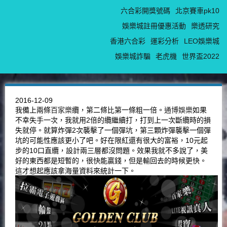
六合彩開獎號碼
北京賽車pk10
娛樂城註冊優惠活動
樂透研究
香港六合彩
運彩分析
LEO娛樂城
娛樂城詐騙
老虎機
世界盃2022
2016-12-09
我備上兩條
百家樂
纜，第二條比第一條粗一倍。
通博娛樂
如果
不幸失手一次，我就用2倍的纜繼續打，打到上一次斷纜時的損
失就停。就算炸彈2次襲擊了一個彈坑，第三顆炸彈襲擊一個彈
坑的可能性應該更小了吧。好在限紅還有很大的富裕，10元起
步的10口直纜，設計兩三層都沒問題。效果我就不多說了，美
好的東西都是短暫的，很快能贏錢，但是輸回去的時候更快。
這才想起應該拿海量資料來統計一下。