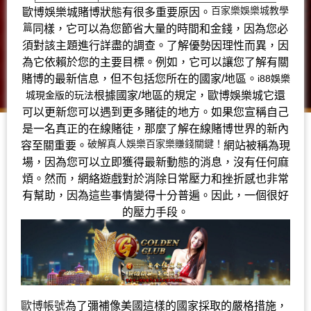
百家樂娛樂城教學
歐博娛樂城賭博狀態有很多重要原因。
篇
同樣，它可以為您節省大量的時間和金錢，因為您必
須對該主題進行詳盡的調查。了解優勢因理性而異，因
為它依賴於您的主要目標。例如，它可以讓您了解有關
賭博的最新信息，但不包括您所在的國家/地區。
i88娛樂
城現金版的玩法
根據國家/地區的規定，歐博娛樂城它還
可以更新您可以遇到更多賭徒的地方。如果您宣稱自己
是一名真正的在線賭徒，那麼了解在線賭博世界的新內
破解真人娛樂百家樂賺錢關鍵！
容至關重要。
網站被稱為現
場，因為您可以立即獲得最新動態的消息，沒有任何麻
煩。然而，網絡遊戲對於消除日常壓力和挫折感也非常
有幫助，因為這些事情變得十分普遍。因此，一個很好
的壓力手段。
歐博帳號
為了彌補像美國這樣的國家採取的嚴格措施，