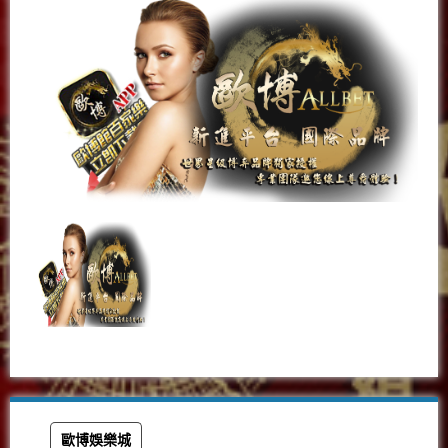
歐博娛樂城