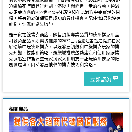
隨著中級撲克玩家繼續他們的撲克教育，
必
2022世界盃投注
須繼續花時間進行計劃，然後再開始進一步的行動。通過
設定要遵循的
路徑和在此過程中要實現的目
2022世界盃投注
標，將有助於確保獲得成功的最佳機會。記住“如果你沒有
計劃，你就計劃失敗”。
是一家在線撲克商店，銷售頂級專業品質的德州撲克用品
和教育產品。
娛樂城推薦
的
重點是促進在家
2022世界盃投注
庭環境中玩德州撲克，以及發展初級和中級撲克玩家的撲
克知識、技能和策略。
娛樂城推薦
鼓勵建造和使用家庭撲
克遊戲室作為這些玩家與家人和朋友一起玩德州撲克的低
風險環境，同時發展他們的撲克技巧和策略。
立即諮詢
相關產品