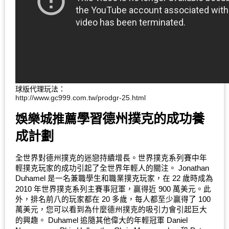
球版代理玩法：
http://www.gc999.com.tw/prodgr-25.html
學習德州撲克的成功養
娛樂城推薦
成計劃
全世界對德州撲克的迷戀持續增長。世界撲克系列賽中年
輕撲克玩家的成功引起了全世界年輕人的關注。 Jonathan 
Duhamel 是一名兼職學生和職業撲克玩家，在 22 歲時成為 
2010 年世界撲克系列主賽事冠軍，贏得近 900 萬美元。此
外，排名前八的玩家都在 20 多歲，每人都至少贏得了 100 
萬美元，您可以看到為什麼德州撲克的吸引力會引起巨大
的興趣。 Duhamel 追隨其他偉大的年輕冠軍 Daniel 