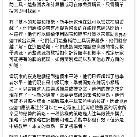
助工具。這些圖表和計算器或可在線免費購買，只需簡單
搜索即可找到。
有了基本的知識和技能，新手玩家現在就可以嘗試在線遊
戲了。他們應該從帶有虛擬貨幣桌的在線撲克網站開始。
在這裡，他們可以繼續使用圖表和賠率計算器來幫助
世界盃
做出決策。他們使用這些輔助工具玩得越多，他們就會
盤口
越了解。在這個階段，他們應該開始閱讀更高級的撲克教
學資源，這些資源將教授如何計算賠率和概率、確定玩家
可能持有的牌的範圍、如何辨別牌局以及其他心理方面的
知識。
當玩家的撲克遊戲達到這個水平時，他們已經超越了初學
者水平。他們現在是中級玩家，準備開始在線玩小額賭
注，可以冒險進入
娛樂城推薦
或撲克室。他們的撲克教育
現在有了一個新的維度，需要更高級的策略和重點。他們
可能不具備在牌桌上挑戰高水平玩家所需的技能，因此
世界
應該專注於可以在一定程度上抵消經驗豐富的玩家所
盃盤口
享受的優勢的策略。一種這樣的策略是大注無限德州撲克
策略。這種策略在錦標賽和現金遊戲中都很有效。但這是
中級教程，本文的重點一直是初學者。