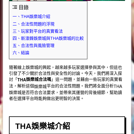
目錄
一、THA娛樂城介紹
二、合法性問題的浮現
三、玩家對平台的真實看法
四、新濠鋒娛樂城與THA娛樂城的比較
五、合法性與風險管理
六、結論
隨著線上娛樂城的興起，越來越多玩家選擇參與其中，但這也
引發了不少關於合法性與安全性的討論。今天，我們將深入探
THA
討「
娛樂城合法嗎
」這一問題，並藉由一些玩家的真實看
THA
法，解析這個
平台的合法性問題。我們將全面分析
娛樂城
娛樂城是否符合合法要求，並帶來其運營的背後細節，幫助讀
者在選擇平台時能夠做出更明智的決策。
THA娛樂城介紹