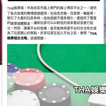
THA
娛樂城，作為目前市面上熱門的線上博弈平台之一，提供
了各式各樣的賭博遊戲選項，包括老虎機、百家樂、輪盤等，
吸引了大量的玩家參與。這些遊戲不僅多樣化，還提供了豐富
的
，讓新玩家可以以較低的成本嘗試並進行投
娛樂城體驗金
注。然而，隨著平台的發展，是否能夠保證平台的合法性也成
THA
為了玩家關心的焦點。許多玩家在加入平台之前，會問「
娛樂城合法嗎
」這個問題。