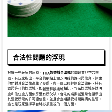
合法性問題的浮現
THA
根據一些玩家的反映，
娛樂城合法嗎
的問題並非空穴來
風。有玩家指出，平台的網站上缺乏明確的許可證信息，這讓
他們對其合法性產生了疑慮。與一些已經經過合法註冊、持有
THA
認證許可的娛樂城，如
相比，
娛樂城在透明
新濠鋒娛樂城
度和信任度方面似乎還有所欠缺。合法的娛樂城通常會顯示出
其運營所需的許可證信息，並且會定期接受相關機構的監管，
這也是玩家選擇平台時必須重視的一個方面。